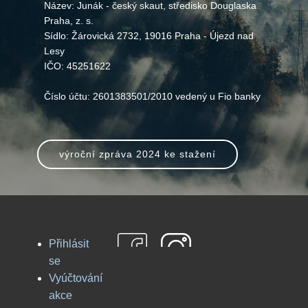
Název: Junák - český skaut, středisko Douglaska
Praha, z. s.
Sídlo: Žárovická 2732, 19016 Praha - Újezd nad
Lesy
IČO: 45251622
Číslo účtu: 2601383501/2010 vedený u Fio banky
výroční zpráva 2024 ke stažení
Přihlásit
se
Vyúčtování
akce